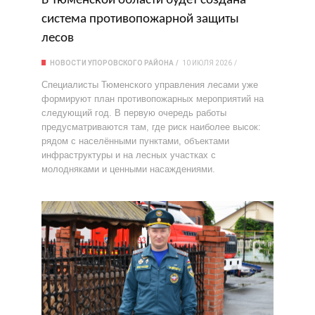
В Тюменской области будет создана
система противопожарной защиты
лесов
НОВОСТИ УПОРОВСКОГО РАЙОНА
10 ИЮЛЯ 2026
Специалисты Тюменского управления лесами уже
формируют план противопожарных мероприятий на
следующий год. В первую очередь работы
предусматриваются там, где риск наиболее высок:
рядом с населёнными пунктами, объектами
инфраструктуры и на лесных участках с
молодняками и ценными насаждениями.