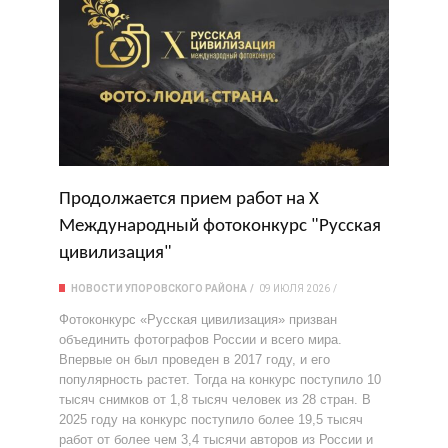
Продолжается прием работ на Х
Международный фотоконкурс "Русская
цивилизация"
НОВОСТИ УПОРОВСКОГО РАЙОНА
09 ИЮЛЯ 2026
Фотоконкурс «Русская цивилизация» призван
объединить фотографов России и всего мира.
Впервые он был проведен в 2017 году, и его
популярность растет. Тогда на конкурс поступило 10
тысяч снимков от 1,8 тысяч человек из 28 стран. В
2025 году на конкурс поступило более 19,5 тысяч
работ от более чем 3,4 тысячи авторов из России и