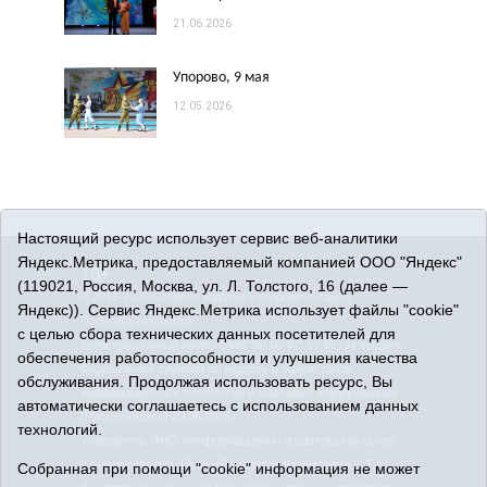
21.06.2026
Упорово, 9 мая
12.05.2026
Настоящий ресурс использует сервис веб-аналитики
Яндекс.Метрика, предоставляемый компанией ООО "Яндекс"
16+
(119021, Россия, Москва, ул. Л. Толстого, 16 (далее —
© 2015-2026 Сетевое издание «Упорово онлайн».
Яндекс)). Сервис Яндекс.Метрика использует файлы "cookie"
Политика оператора
с целью сбора технических данных посетителей для
Регистрационный номер СМИ ЭЛ № ФС 77-65734 выдано
обеспечения работоспособности и улучшения качества
Федеральной службой по надзору в сфере связи,
обслуживания. Продолжая использовать ресурс, Вы
информационных технологий и массовых коммуникаций
автоматически соглашаетесь с использованием данных
(Роскомнадзор) 20.05.2016 г.
технологий.
Учредитель: АНО «Информационно-издательский центр
«Знамя правды». Главный редактор Кузембаева С.Т.
Собранная при помощи "cookie" информация не может