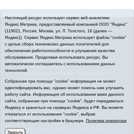
Настоящий ресурс использует сервис веб-аналитики
Яндекс.Метрика, предоставляемый компанией ООО "Яндекс"
16+
(119021, Россия, Москва, ул. Л. Толстого, 16 (далее —
© 2015-2026 Сетевое издание «Упорово онлайн».
Яндекс)). Сервис Яндекс.Метрика использует файлы "cookie"
Политика оператора
с целью сбора технических данных посетителей для
Регистрационный номер СМИ ЭЛ № ФС 77-65734 выдано
обеспечения работоспособности и улучшения качества
Федеральной службой по надзору в сфере связи,
обслуживания. Продолжая использовать ресурс, Вы
информационных технологий и массовых коммуникаций
автоматически соглашаетесь с использованием данных
(Роскомнадзор) 20.05.2016 г.
технологий.
Учредитель: АНО «Информационно-издательский центр
«Знамя правды». Главный редактор Кузембаева С.Т.
Собранная при помощи "cookie" информация не может
Все права защищены © При использовании материалов
идентифицировать вас, однако может помочь нам улучшить
ссылка обязательна
работу сайта. Информация об использовании вами данного
Адрес редакции: 627180, Тюменская область, Упоровский
сайта, собранная при помощи "cookie", будет передаваться
район, с. Упорово, ул. Володарского, 31
Яндексу и храниться на серверах Яндекса в РФ. Вы можете
Адрес электронной почты редакции:
отказаться от использования "cookie", выбрав
uporovoonline@obl72.ru
Тел.: 8(34541)3-16-44
соответствующие настройки в браузере.
Политика оператора
Статьи
Фото
Видео
Аудио
О нас
Контакты
Закрыть