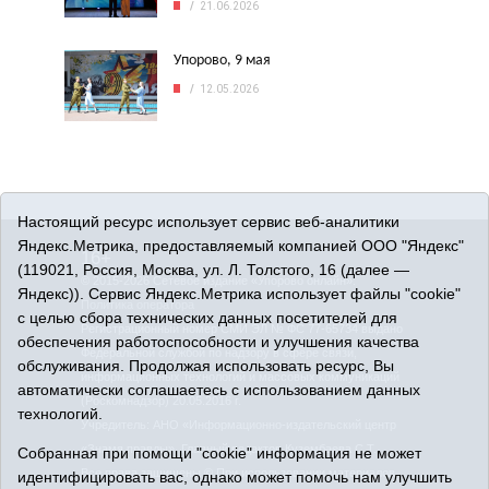
21.06.2026
Упорово, 9 мая
12.05.2026
Настоящий ресурс использует сервис веб-аналитики
Яндекс.Метрика, предоставляемый компанией ООО "Яндекс"
16+
(119021, Россия, Москва, ул. Л. Толстого, 16 (далее —
© 2015-2026 Сетевое издание «Упорово онлайн».
Яндекс)). Сервис Яндекс.Метрика использует файлы "cookie"
Политика оператора
с целью сбора технических данных посетителей для
Регистрационный номер СМИ ЭЛ № ФС 77-65734 выдано
обеспечения работоспособности и улучшения качества
Федеральной службой по надзору в сфере связи,
обслуживания. Продолжая использовать ресурс, Вы
информационных технологий и массовых коммуникаций
автоматически соглашаетесь с использованием данных
(Роскомнадзор) 20.05.2016 г.
технологий.
Учредитель: АНО «Информационно-издательский центр
«Знамя правды». Главный редактор Кузембаева С.Т.
Собранная при помощи "cookie" информация не может
Все права защищены © При использовании материалов
идентифицировать вас, однако может помочь нам улучшить