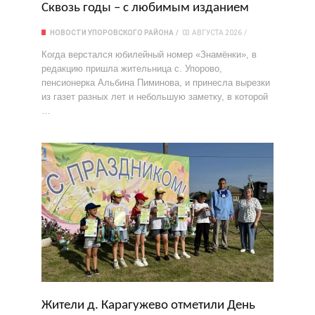
Сквозь годы – с любимым изданием
НОВОСТИ УПОРОВСКОГО РАЙОНА
03 АВГУСТА 2026
Когда верстался юбилейный номер «Знамёнки», в
редакцию пришла жительница с. Упорово,
пенсионерка Альбина Пиминова, и принесла вырезки
из газет разных лет и небольшую заметку, в которой
…
Жители д. Карагужево отметили День