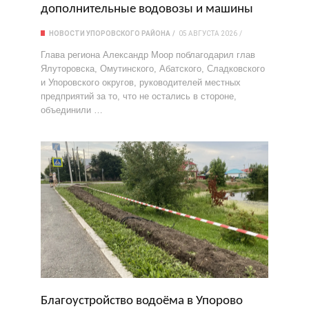
дополнительные водовозы и машины
НОВОСТИ УПОРОВСКОГО РАЙОНА
05 АВГУСТА 2026
Глава региона Александр Моор поблагодарил глав
Ялуторовска, Омутинского, Абатского, Сладковского
и Упоровского округов, руководителей местных
предприятий за то, что не остались в стороне,
объединили …
Благоустройство водоёма в Упорово