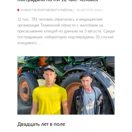
НОВОСТИ УПОРОВСКОГО РАЙОНА
04 АВГУСТА 2026
11 тыс. 781 человек обратились в медицинские
организации Тюменской области с жалобами на
присасывание клещей по данным на 3 августа. Среди
пострадавших лабораторно подтверждены 33 случая
клещевого …
Двадцать лет в поле