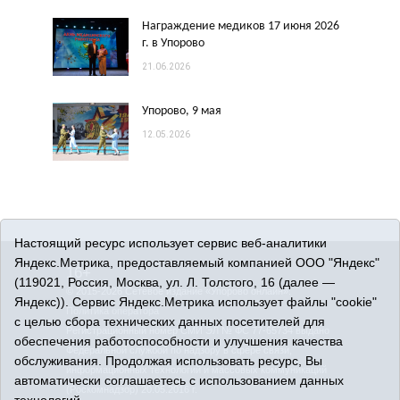
Награждение медиков 17 июня 2026
г. в Упорово
21.06.2026
Упорово, 9 мая
12.05.2026
Настоящий ресурс использует сервис веб-аналитики
Яндекс.Метрика, предоставляемый компанией ООО "Яндекс"
16+
(119021, Россия, Москва, ул. Л. Толстого, 16 (далее —
© 2015-2026 Сетевое издание «Упорово онлайн».
Яндекс)). Сервис Яндекс.Метрика использует файлы "cookie"
Политика оператора
с целью сбора технических данных посетителей для
Регистрационный номер СМИ ЭЛ № ФС 77-65734 выдано
обеспечения работоспособности и улучшения качества
Федеральной службой по надзору в сфере связи,
обслуживания. Продолжая использовать ресурс, Вы
информационных технологий и массовых коммуникаций
автоматически соглашаетесь с использованием данных
(Роскомнадзор) 20.05.2016 г.