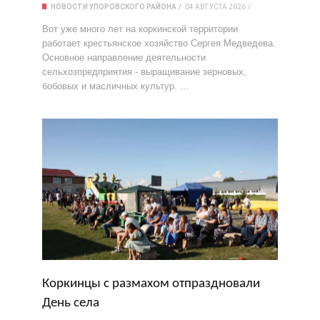
НОВОСТИ УПОРОВСКОГО РАЙОНА
04 АВГУСТА 2026
Вот уже много лет на коркинской территории
работает крестьянское хозяйство Сергея Медведева.
Основное направление деятельности
сельхозпредприятия - выращивание зерновых,
бобовых и масличных культур. …
Коркинцы с размахом отпраздновали
День села