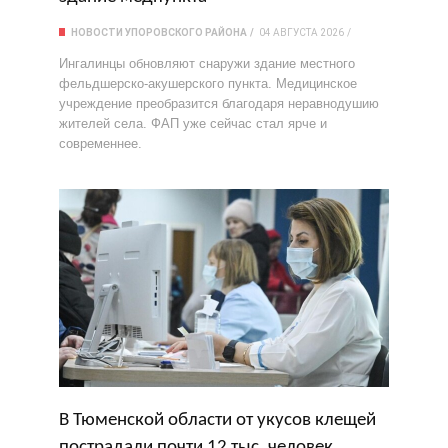
НОВОСТИ УПОРОВСКОГО РАЙОНА
04 АВГУСТА 2026
Ингалинцы обновляют снаружи здание местного
фельдшерско‑акушерского пункта. Медицинское
учреждение преобразится благодаря неравнодушию
жителей села. ФАП уже сейчас стал ярче и
современнее.
В Тюменской области от укусов клещей
пострадали почти 12 тыс. человек