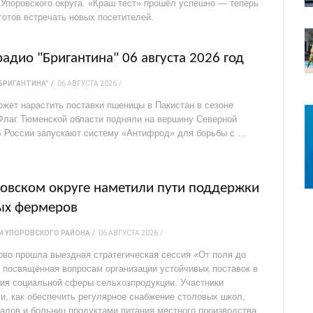
 Упоровского округа. «Краш тест» прошёл успешно — теперь
готов встречать новых посетителей.
адио "Бригантина" 06 августа 2026 год
БРИГАНТИНА”
06 АВГУСТА 2026
ожет нарастить поставки пшеницы в Пакистан в сезоне
 Флаг Тюменской области подняли на вершину Северной
В России запускают систему «Антифрод» для борьбы с …
ровском округе наметили пути поддержки
ых фермеров
И УПОРОВСКОГО РАЙОНА
06 АВГУСТА 2026
рово прошла выездная стратегическая сессия «От поля до
, посвящённая вопросам организации устойчивых поставок в
ия социальной сферы сельхозпродукции. Участники
и, как обеспечить регулярное снабжение столовых школ,
садов и больниц продуктами питания местного производства,