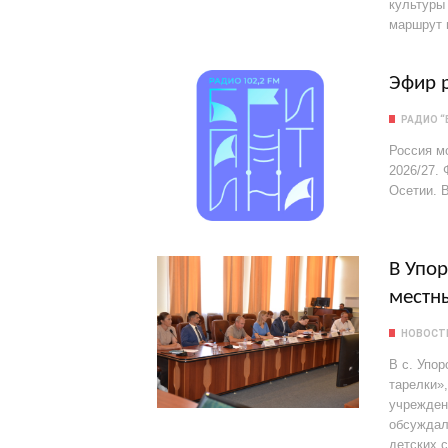
культуры
маршрут 
Эфир р
РАДИО “
Россия м
2026/27.
Осетии. 
В Упо
местн
НОВОСТ
В с. Упо
тарелки»
учрежден
обсуждал
детских 