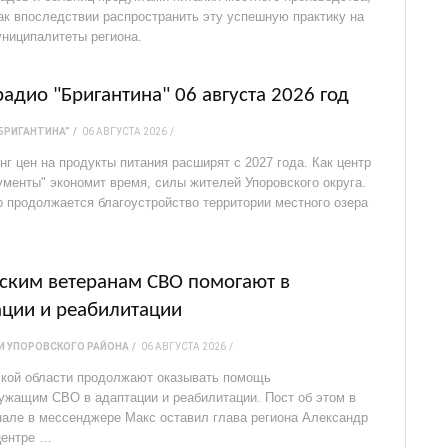
как впоследствии распространить эту успешную практику на
униципалитеты региона.
адио "Бригантина" 06 августа 2026 год
БРИГАНТИНА”
06 АВГУСТА 2026
г цен на продукты питания расширят с 2027 года. Как центр
ументы" экономит время, силы жителей Упоровского округа.
о продолжается благоустройство территории местного озера
ским ветеранам СВО помогают в
ации и реабилитации
И УПОРОВСКОГО РАЙОНА
06 АВГУСТА 2026
кой области продолжают оказывать помощь
ужащим СВО в адаптации и реабилитации. Пост об этом в
нале в мессенджере Макс оставил глава региона Александр
центре …