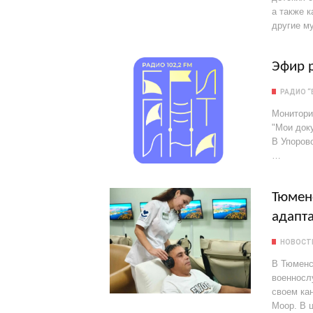
а также 
другие м
Эфир р
РАДИО “
Мониторин
"Мои док
В Упоров
…
Тюмен
адапт
НОВОСТ
В Тюменс
военносл
своем ка
Моор. В 