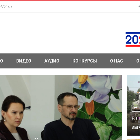
l72.ru
О
ВИДЕО
АУДИО
КОНКУРСЫ
О НАС
О
В С
заг