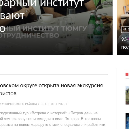
рарный институт
вают
о
95-
пол
овском округе открыта новая экскурсия
ристов
И УПОРОВСКОГО РАЙОНА
06 АВГУСТА 2026
скурсионный тур «Встреча с историей: «Петров день на
ой земле» запустили сегодня в селе Пятково. В тестовом
ервыми на новом маршруте стали специалисты и работники