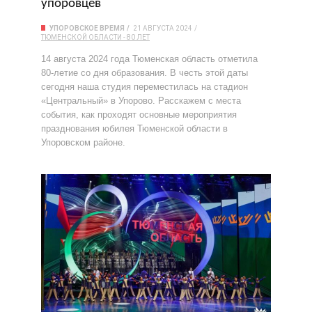
упоровцев
УПОРОВСКОЕ ВРЕМЯ
21 АВГУСТА 2024
ТЮМЕНСКОЙ ОБЛАСТИ - 80 ЛЕТ
14 августа 2024 года Тюменская область отметила
80-летие со дня образования. В честь этой даты
сегодня наша студия переместилась на стадион
«Центральный» в Упорово. Расскажем с места
события, как проходят основные мероприятия
празднования юбилея Тюменской области в
Упоровском районе.