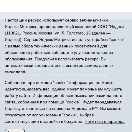
Настоящий ресурс использует сервис веб-аналитики
Яндекс.Метрика, предоставляемый компанией ООО "Яндекс"
16+
(119021, Россия, Москва, ул. Л. Толстого, 16 (далее —
© 2015-2026 Сетевое издание «Упорово онлайн».
Яндекс)). Сервис Яндекс.Метрика использует файлы "cookie"
Политика оператора
с целью сбора технических данных посетителей для
Регистрационный номер СМИ ЭЛ № ФС 77-65734 выдано
обеспечения работоспособности и улучшения качества
Федеральной службой по надзору в сфере связи,
обслуживания. Продолжая использовать ресурс, Вы
информационных технологий и массовых коммуникаций
автоматически соглашаетесь с использованием данных
(Роскомнадзор) 20.05.2016 г.
технологий.
Учредитель: АНО «Информационно-издательский центр
«Знамя правды». Главный редактор Кузембаева С.Т.
Собранная при помощи "cookie" информация не может
Все права защищены © При использовании материалов
идентифицировать вас, однако может помочь нам улучшить
ссылка обязательна
работу сайта. Информация об использовании вами данного
Адрес редакции: 627180, Тюменская область, Упоровский
сайта, собранная при помощи "cookie", будет передаваться
район, с. Упорово, ул. Володарского, 31
Яндексу и храниться на серверах Яндекса в РФ. Вы можете
Адрес электронной почты редакции:
отказаться от использования "cookie", выбрав
uporovoonline@obl72.ru
Тел.: 8(34541)3-16-44
соответствующие настройки в браузере.
Политика оператора
Статьи
Фото
Видео
Аудио
О нас
Контакты