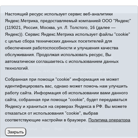
Настоящий ресурс использует сервис веб-аналитики
Яндекс.Метрика, предоставляемый компанией ООО "Яндекс"
16+
(119021, Россия, Москва, ул. Л. Толстого, 16 (далее —
© 2015-2026 Сетевое издание «Упорово онлайн».
Яндекс)). Сервис Яндекс.Метрика использует файлы "cookie"
Политика оператора
с целью сбора технических данных посетителей для
Регистрационный номер СМИ ЭЛ № ФС 77-65734 выдано
обеспечения работоспособности и улучшения качества
Федеральной службой по надзору в сфере связи,
обслуживания. Продолжая использовать ресурс, Вы
информационных технологий и массовых коммуникаций
автоматически соглашаетесь с использованием данных
(Роскомнадзор) 20.05.2016 г.
технологий.
Учредитель: АНО «Информационно-издательский центр
«Знамя правды». Главный редактор Кузембаева С.Т.
Собранная при помощи "cookie" информация не может
Все права защищены © При использовании материалов
идентифицировать вас, однако может помочь нам улучшить
ссылка обязательна
работу сайта. Информация об использовании вами данного
Адрес редакции: 627180, Тюменская область, Упоровский
сайта, собранная при помощи "cookie", будет передаваться
район, с. Упорово, ул. Володарского, 31
Яндексу и храниться на серверах Яндекса в РФ. Вы можете
Адрес электронной почты редакции:
отказаться от использования "cookie", выбрав
uporovoonline@obl72.ru
Тел.: 8(34541)3-16-44
соответствующие настройки в браузере.
Политика оператора
Статьи
Фото
Видео
Аудио
О нас
Контакты
Закрыть