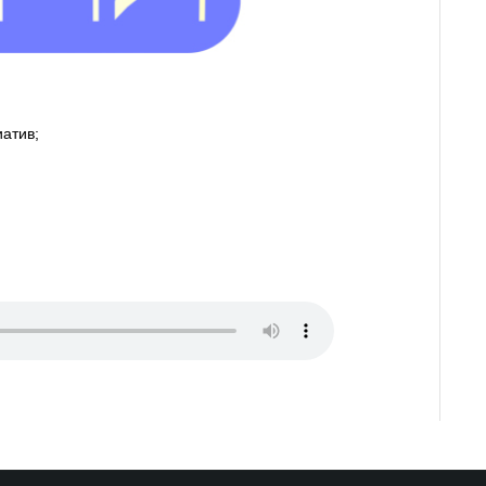
атив;