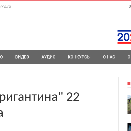
l72.ru
8
О
ВИДЕО
АУДИО
КОНКУРСЫ
О НАС
О
ригантина" 22
а