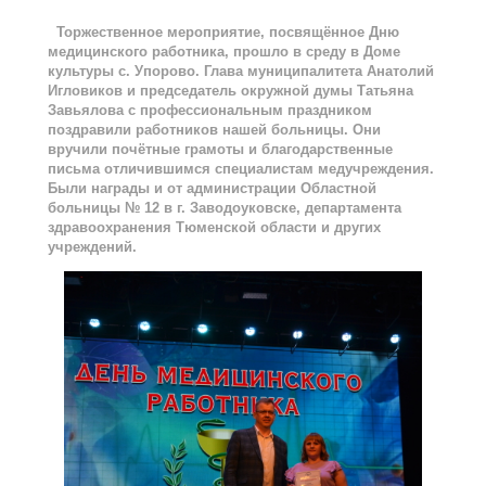
Торжественное мероприятие, посвящённое Дню
медицинского работника, прошло в среду в Доме
культуры с. Упорово. Глава муниципалитета Анатолий
Игловиков и председатель окружной думы Татьяна
Завьялова с профессиональным праздником
поздравили работников нашей больницы. Они
вручили почётные грамоты и благодарственные
письма отличившимся специалистам медучреждения.
Были награды и от администрации Областной
больницы № 12 в г. Заводоуковске, департамента
здравоохранения Тюменской области и других
учреждений.