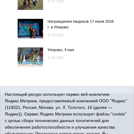
23.07.2026
Награждение медиков 17 июня 2026
г. в Упорово
21.06.2026
Упорово, 9 мая
12.05.2026
Настоящий ресурс использует сервис веб-аналитики
Яндекс.Метрика, предоставляемый компанией ООО "Яндекс"
16+
(119021, Россия, Москва, ул. Л. Толстого, 16 (далее —
© 2015-2026 Сетевое издание «Упорово онлайн».
Яндекс)). Сервис Яндекс.Метрика использует файлы "cookie"
Политика оператора
с целью сбора технических данных посетителей для
Регистрационный номер СМИ ЭЛ № ФС 77-65734 выдано
обеспечения работоспособности и улучшения качества
Федеральной службой по надзору в сфере связи,
обслуживания. Продолжая использовать ресурс, Вы