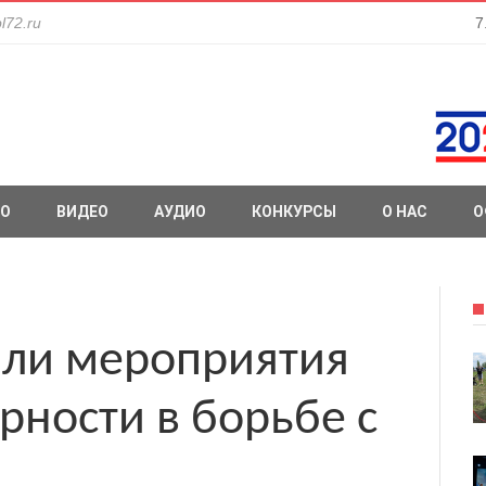
l72.ru
7
О
ВИДЕО
АУДИО
КОНКУРСЫ
О НАС
О
шли мероприятия
рности в борьбе с