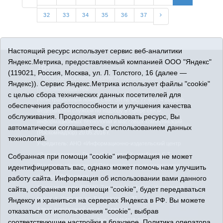
32
33
34
35
36
37
Настоящий ресурс использует сервис веб-аналитики
Яндекс.Метрика, предоставляемый компанией ООО "Яндекс"
16+
(119021, Россия, Москва, ул. Л. Толстого, 16 (далее —
© 2015-2026 Сетевое издание «Упорово онлайн».
Яндекс)). Сервис Яндекс.Метрика использует файлы "cookie"
Политика оператора
с целью сбора технических данных посетителей для
Регистрационный номер СМИ ЭЛ № ФС 77-65734 выдано
обеспечения работоспособности и улучшения качества
Федеральной службой по надзору в сфере связи,
обслуживания. Продолжая использовать ресурс, Вы
информационных технологий и массовых коммуникаций
автоматически соглашаетесь с использованием данных
(Роскомнадзор) 20.05.2016 г.
технологий.
Учредитель: АНО «Информационно-издательский центр
«Знамя правды». Главный редактор Кузембаева С.Т.
Собранная при помощи "cookie" информация не может
Все права защищены © При использовании материалов
идентифицировать вас, однако может помочь нам улучшить
ссылка обязательна
работу сайта. Информация об использовании вами данного
Адрес редакции: 627180, Тюменская область, Упоровский
сайта, собранная при помощи "cookie", будет передаваться
район, с. Упорово, ул. Володарского, 31
Яндексу и храниться на серверах Яндекса в РФ. Вы можете
Адрес электронной почты редакции:
отказаться от использования "cookie", выбрав
uporovoonline@obl72.ru
Тел.: 8(34541)3-16-44
соответствующие настройки в браузере.
Политика оператора