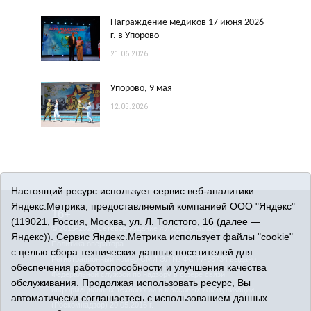
Награждение медиков 17 июня 2026
г. в Упорово
21.06.2026
Упорово, 9 мая
12.05.2026
Настоящий ресурс использует сервис веб-аналитики
Яндекс.Метрика, предоставляемый компанией ООО "Яндекс"
16+
(119021, Россия, Москва, ул. Л. Толстого, 16 (далее —
© 2015-2026 Сетевое издание «Упорово онлайн».
Яндекс)). Сервис Яндекс.Метрика использует файлы "cookie"
Политика оператора
с целью сбора технических данных посетителей для
Регистрационный номер СМИ ЭЛ № ФС 77-65734 выдано
обеспечения работоспособности и улучшения качества
Федеральной службой по надзору в сфере связи,
обслуживания. Продолжая использовать ресурс, Вы
информационных технологий и массовых коммуникаций
автоматически соглашаетесь с использованием данных
(Роскомнадзор) 20.05.2016 г.