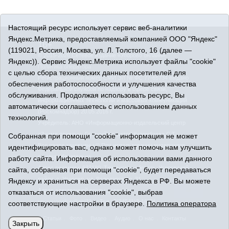
Настоящий ресурс использует сервис веб-аналитики
Яндекс.Метрика, предоставляемый компанией ООО "Яндекс"
16+
(119021, Россия, Москва, ул. Л. Толстого, 16 (далее —
© 2015-2026 Сетевое издание «Упорово онлайн».
Яндекс)). Сервис Яндекс.Метрика использует файлы "cookie"
Политика оператора
с целью сбора технических данных посетителей для
Регистрационный номер СМИ ЭЛ № ФС 77-65734 выдано
обеспечения работоспособности и улучшения качества
Федеральной службой по надзору в сфере связи,
обслуживания. Продолжая использовать ресурс, Вы
информационных технологий и массовых коммуникаций
автоматически соглашаетесь с использованием данных
(Роскомнадзор) 20.05.2016 г.
технологий.
Учредитель: АНО «Информационно-издательский центр
«Знамя правды». Главный редактор Кузембаева С.Т.
Собранная при помощи "cookie" информация не может
Все права защищены © При использовании материалов
идентифицировать вас, однако может помочь нам улучшить
ссылка обязательна
работу сайта. Информация об использовании вами данного
Адрес редакции: 627180, Тюменская область, Упоровский
сайта, собранная при помощи "cookie", будет передаваться
район, с. Упорово, ул. Володарского, 31
Яндексу и храниться на серверах Яндекса в РФ. Вы можете
Адрес электронной почты редакции:
отказаться от использования "cookie", выбрав
uporovoonline@obl72.ru
Тел.: 8(34541)3-16-44
соответствующие настройки в браузере.
Политика оператора
Статьи
Фото
Видео
Аудио
О нас
Контакты
Закрыть