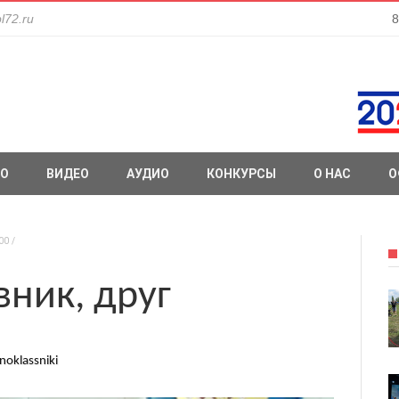
l72.ru
8
О
ВИДЕО
АУДИО
КОНКУРСЫ
О НАС
О
00
вник, друг
noklassniki