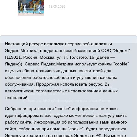
12.05.2026
Настоящий ресурс использует сервис веб-аналитики
Яндекс.Метрика, предоставляемый компанией ООО "Яндекс"
16+
(119021, Россия, Москва, ул. Л. Толстого, 16 (далее —
© 2015-2026 Сетевое издание «Упорово онлайн».
Яндекс)). Сервис Яндекс.Метрика использует файлы "cookie"
Политика оператора
с целью сбора технических данных посетителей для
Регистрационный номер СМИ ЭЛ № ФС 77-65734 выдано
обеспечения работоспособности и улучшения качества
Федеральной службой по надзору в сфере связи,
обслуживания. Продолжая использовать ресурс, Вы
информационных технологий и массовых коммуникаций
автоматически соглашаетесь с использованием данных
(Роскомнадзор) 20.05.2016 г.
технологий.
Учредитель: АНО «Информационно-издательский центр
«Знамя правды». Главный редактор Кузембаева С.Т.
Собранная при помощи "cookie" информация не может
Все права защищены © При использовании материалов
идентифицировать вас, однако может помочь нам улучшить
ссылка обязательна
работу сайта. Информация об использовании вами данного
Адрес редакции: 627180, Тюменская область, Упоровский
сайта, собранная при помощи "cookie", будет передаваться
район, с. Упорово, ул. Володарского, 31
Яндексу и храниться на серверах Яндекса в РФ. Вы можете