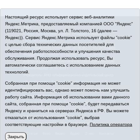
Настоящий ресурс использует сервис веб-аналитики
Яндекс.Метрика, предоставляемый компанией ООО "Яндекс"
16+
(119021, Россия, Москва, ул. Л. Толстого, 16 (далее —
© 2015-2026 Сетевое издание «Упорово онлайн».
Яндекс)). Сервис Яндекс.Метрика использует файлы "cookie"
Политика оператора
с целью сбора технических данных посетителей для
Регистрационный номер СМИ ЭЛ № ФС 77-65734 выдано
обеспечения работоспособности и улучшения качества
Федеральной службой по надзору в сфере связи,
обслуживания. Продолжая использовать ресурс, Вы
информационных технологий и массовых коммуникаций
автоматически соглашаетесь с использованием данных
(Роскомнадзор) 20.05.2016 г.
технологий.
Учредитель: АНО «Информационно-издательский центр
«Знамя правды». Главный редактор Кузембаева С.Т.
Собранная при помощи "cookie" информация не может
Все права защищены © При использовании материалов
идентифицировать вас, однако может помочь нам улучшить
ссылка обязательна
работу сайта. Информация об использовании вами данного
Адрес редакции: 627180, Тюменская область, Упоровский
сайта, собранная при помощи "cookie", будет передаваться
район, с. Упорово, ул. Володарского, 31
Яндексу и храниться на серверах Яндекса в РФ. Вы можете
Адрес электронной почты редакции:
отказаться от использования "cookie", выбрав
uporovoonline@obl72.ru
Тел.: 8(34541)3-16-44
соответствующие настройки в браузере.
Политика оператора
Статьи
Фото
Видео
Аудио
О нас
Контакты
Закрыть