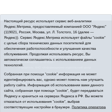
Настоящий ресурс использует сервис веб-аналитики
Яндекс.Метрика, предоставляемый компанией ООО "Яндекс"
16+
(119021, Россия, Москва, ул. Л. Толстого, 16 (далее —
© 2015-2026 Сетевое издание «Упорово онлайн».
Яндекс)). Сервис Яндекс.Метрика использует файлы "cookie"
Политика оператора
с целью сбора технических данных посетителей для
Регистрационный номер СМИ ЭЛ № ФС 77-65734 выдано
обеспечения работоспособности и улучшения качества
Федеральной службой по надзору в сфере связи,
обслуживания. Продолжая использовать ресурс, Вы
информационных технологий и массовых коммуникаций
автоматически соглашаетесь с использованием данных
(Роскомнадзор) 20.05.2016 г.
технологий.
Учредитель: АНО «Информационно-издательский центр
«Знамя правды». Главный редактор Кузембаева С.Т.
Собранная при помощи "cookie" информация не может
Все права защищены © При использовании материалов
идентифицировать вас, однако может помочь нам улучшить
ссылка обязательна
работу сайта. Информация об использовании вами данного
Адрес редакции: 627180, Тюменская область, Упоровский
сайта, собранная при помощи "cookie", будет передаваться
район, с. Упорово, ул. Володарского, 31
Яндексу и храниться на серверах Яндекса в РФ. Вы можете
Адрес электронной почты редакции:
отказаться от использования "cookie", выбрав
uporovoonline@obl72.ru
Тел.: 8(34541)3-16-44
соответствующие настройки в браузере.
Политика оператора