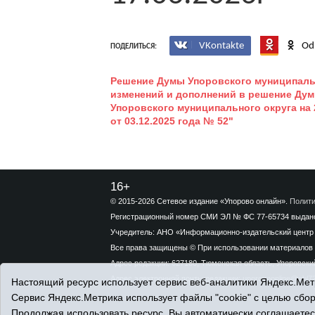
VKontakte
Od
ПОДЕЛИТЬСЯ:
Решение Думы Упоровского муниципально
изменений и дополнений в решение Дум
Упоровского муниципального округа на 
от 03.12.2025 года № 52"
16+
© 2015-2026 Сетевое издание «Упорово онлайн».
Полити
Регистрационный номер СМИ ЭЛ № ФС 77-65734 выдано 
Учредитель: АНО «Информационно-издательский центр 
Все права защищены © При использовании материалов 
Адрес редакции: 627180, Тюменская область, Упоровский 
Адрес электронной почты редакции:
uporovoonline@obl72
Настоящий ресурс использует сервис веб-аналитики Яндекс.Метр
Сервис Яндекс.Метрика использует файлы "cookie" с целью сбо
Продолжая использовать ресурс, Вы автоматически соглашаетес