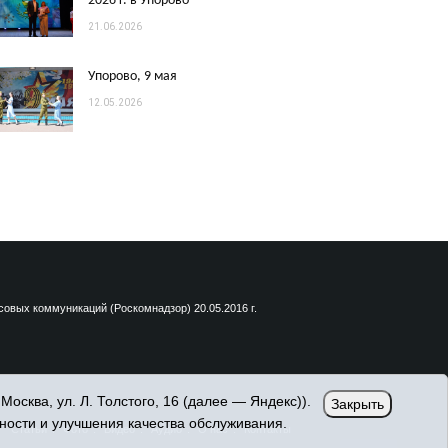
2026 г. в Упорово
21.06.2026
Упорово, 9 мая
12.05.2026
вых коммуникаций (Роскомнадзор) 20.05.2016 г.
сква, ул. Л. Толстого, 16 (далее — Яндекс)).
Закрыть
ности и улучшения качества обслуживания.
Статьи
Фото
Видео
Аудио
О нас
Контакты