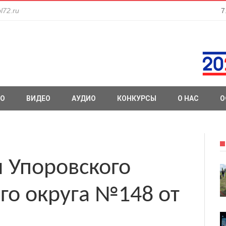
l72.ru
7
О
ВИДЕО
АУДИО
КОНКУРСЫ
О НАС
О
 Упоровского
о округа №148 от