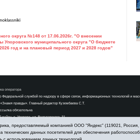
noklassniki
го округа №148 от 17.06.2026г. "О внесении
ы Упоровского муниципального округа "О бюджете
2026 год и на плановый период 2027 и 2028 годов"
ка оператора
Федеральной службой по надзору в сфере связи, информационных технологий и массо
«Знамя правды». Главный редактор Кузембаева С.Т.
ссылка обязательна
район, с. Упорово, ул. Володарского, 31
.ru
Тел.: 8(34541)3-16-44
ика, предоставляемый компанией ООО "Яндекс" (119021, Россия, Мо
ра технических данных посетителей для обеспечения работоспособ
ь с использованием данных технологий.