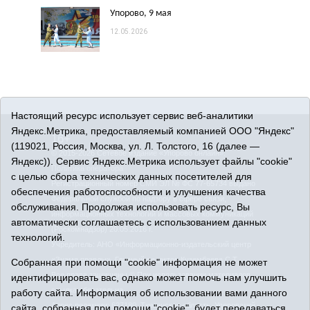
Упорово, 9 мая
12.05.2026
Настоящий ресурс использует сервис веб-аналитики
Яндекс.Метрика, предоставляемый компанией ООО "Яндекс"
16+
(119021, Россия, Москва, ул. Л. Толстого, 16 (далее —
© 2015-2026 Сетевое издание «Упорово онлайн».
Яндекс)). Сервис Яндекс.Метрика использует файлы "cookie"
Политика оператора
с целью сбора технических данных посетителей для
Регистрационный номер СМИ ЭЛ № ФС 77-65734 выдано
обеспечения работоспособности и улучшения качества
Федеральной службой по надзору в сфере связи,
обслуживания. Продолжая использовать ресурс, Вы
информационных технологий и массовых коммуникаций
автоматически соглашаетесь с использованием данных
(Роскомнадзор) 20.05.2016 г.
технологий.
Учредитель: АНО «Информационно-издательский центр
«Знамя правды». Главный редактор Кузембаева С.Т.
Собранная при помощи "cookie" информация не может
Все права защищены © При использовании материалов
идентифицировать вас, однако может помочь нам улучшить
ссылка обязательна
работу сайта. Информация об использовании вами данного
Адрес редакции: 627180, Тюменская область, Упоровский
сайта, собранная при помощи "cookie", будет передаваться