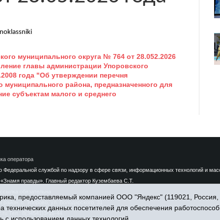
noklassniki
ого муниципального округа № 764 от 28.052.2026
овление главы администрации Упоровского
.2008 года "Об утверждении перечня
 муниципального района, предназначенного для
ние субъектам малого и среднего
ка оператора
Федеральной службой по надзору в сфере связи, информационных технологий и массо
«Знамя правды». Главный редактор Кузембаева С.Т.
ссылка обязательна
ика, предоставляемый компанией ООО "Яндекс" (119021, Россия, Мо
район, с. Упорово, ул. Володарского, 31
ра технических данных посетителей для обеспечения работоспособ
.ru
Тел.: 8(34541)3-16-44
ь с использованием данных технологий.