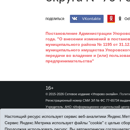
VKontakte
Od
ПОДЕЛИТЬСЯ:
Постановление Администрации Упоровск
года. "О внесении изменений в постан
муниципального района № 1195 от 31.12
муниципального имущества Упоровского
передачи во владение и (или) пользова
предпринимательства"
16+
© 2015-2026 Сетевое издание «Упорово онлайн».
Полити
Регистрационный номер СМИ ЭЛ № ФС 77-65734 выдано 
Учредитель: АНО «Информационно-издательский центр 
Все права защищены © При использовании материалов 
Настоящий ресурс использует сервис веб-аналитики Яндекс.Метр
Адрес редакции: 627180, Тюменская область, Упоровский 
Сервис Яндекс.Метрика использует файлы "cookie" с целью сбо
Адрес электронной почты редакции:
uporovoonline@obl72
Продолжая использовать ресурс, Вы автоматически соглашаетес