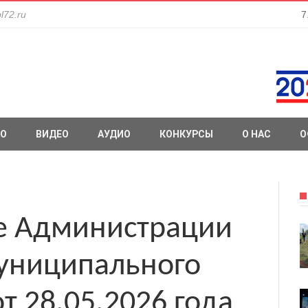
l72.ru
7
О
ВИДЕО
АУДИО
КОНКУРСЫ
О НАС
О
е Администрации
муниципального
т 28.05.2026 года