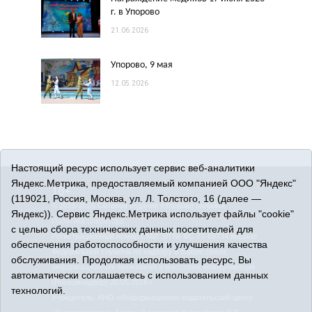
г. в Упорово
21.06.2026
Упорово, 9 мая
12.05.2026
Настоящий ресурс использует сервис веб-аналитики
Яндекс.Метрика, предоставляемый компанией ООО "Яндекс"
16+
(119021, Россия, Москва, ул. Л. Толстого, 16 (далее —
© 2015-2026 Сетевое издание «Упорово онлайн».
Яндекс)). Сервис Яндекс.Метрика использует файлы "cookie"
Политика оператора
с целью сбора технических данных посетителей для
Регистрационный номер СМИ ЭЛ № ФС 77-65734 выдано
обеспечения работоспособности и улучшения качества
Федеральной службой по надзору в сфере связи,
обслуживания. Продолжая использовать ресурс, Вы
информационных технологий и массовых коммуникаций
автоматически соглашаетесь с использованием данных
(Роскомнадзор) 20.05.2016 г.
технологий.
Учредитель: АНО «Информационно-издательский центр