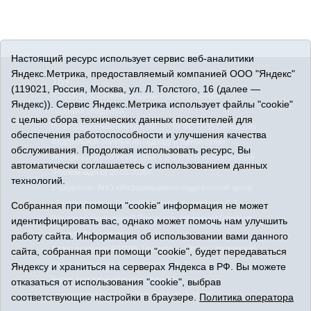
Настоящий ресурс использует сервис веб-аналитики
Яндекс.Метрика, предоставляемый компанией ООО "Яндекс"
16+
(119021, Россия, Москва, ул. Л. Толстого, 16 (далее —
© 2015-2026 Сетевое издание «Упорово онлайн».
Яндекс)). Сервис Яндекс.Метрика использует файлы "cookie"
Политика оператора
с целью сбора технических данных посетителей для
Регистрационный номер СМИ ЭЛ № ФС 77-65734 выдано
обеспечения работоспособности и улучшения качества
Федеральной службой по надзору в сфере связи,
обслуживания. Продолжая использовать ресурс, Вы
информационных технологий и массовых коммуникаций
автоматически соглашаетесь с использованием данных
(Роскомнадзор) 20.05.2016 г.
технологий.
Учредитель: АНО «Информационно-издательский центр
«Знамя правды». Главный редактор Кузембаева С.Т.
Собранная при помощи "cookie" информация не может
Все права защищены © При использовании материалов
идентифицировать вас, однако может помочь нам улучшить
ссылка обязательна
работу сайта. Информация об использовании вами данного
Адрес редакции: 627180, Тюменская область, Упоровский
сайта, собранная при помощи "cookie", будет передаваться
район, с. Упорово, ул. Володарского, 31
Яндексу и храниться на серверах Яндекса в РФ. Вы можете
Адрес электронной почты редакции:
отказаться от использования "cookie", выбрав
uporovoonline@obl72.ru
Тел.: 8(34541)3-16-44
соответствующие настройки в браузере.
Политика оператора