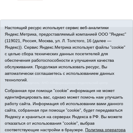
Настоящий ресурс использует сервис веб-аналитики
Яндекс.Метрика, предоставляемый компанией ООО "Яндекс"
16+
(119021, Россия, Москва, ул. Л. Толстого, 16 (далее —
© 2015-2026 Сетевое издание «Упорово онлайн».
Яндекс)). Сервис Яндекс.Метрика использует файлы "cookie"
Политика оператора
с целью сбора технических данных посетителей для
Регистрационный номер СМИ ЭЛ № ФС 77-65734 выдано
обеспечения работоспособности и улучшения качества
Федеральной службой по надзору в сфере связи,
обслуживания. Продолжая использовать ресурс, Вы
информационных технологий и массовых коммуникаций
автоматически соглашаетесь с использованием данных
(Роскомнадзор) 20.05.2016 г.
технологий.
Учредитель: АНО «Информационно-издательский центр
«Знамя правды». Главный редактор Кузембаева С.Т.
Собранная при помощи "cookie" информация не может
Все права защищены © При использовании материалов
идентифицировать вас, однако может помочь нам улучшить
ссылка обязательна
работу сайта. Информация об использовании вами данного
Адрес редакции: 627180, Тюменская область, Упоровский
сайта, собранная при помощи "cookie", будет передаваться
район, с. Упорово, ул. Володарского, 31
Яндексу и храниться на серверах Яндекса в РФ. Вы можете
Адрес электронной почты редакции:
отказаться от использования "cookie", выбрав
uporovoonline@obl72.ru
Тел.: 8(34541)3-16-44
соответствующие настройки в браузере.
Политика оператора