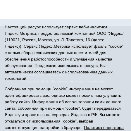
Настоящий ресурс использует сервис веб-аналитики
Яндекс.Метрика, предоставляемый компанией ООО "Яндекс"
16+
(119021, Россия, Москва, ул. Л. Толстого, 16 (далее —
© 2015-2026 Сетевое издание «Упорово онлайн».
Яндекс)). Сервис Яндекс.Метрика использует файлы "cookie"
Политика оператора
с целью сбора технических данных посетителей для
Регистрационный номер СМИ ЭЛ № ФС 77-65734 выдано
обеспечения работоспособности и улучшения качества
Федеральной службой по надзору в сфере связи,
обслуживания. Продолжая использовать ресурс, Вы
информационных технологий и массовых коммуникаций
автоматически соглашаетесь с использованием данных
(Роскомнадзор) 20.05.2016 г.
технологий.
Учредитель: АНО «Информационно-издательский центр
«Знамя правды». Главный редактор Кузембаева С.Т.
Собранная при помощи "cookie" информация не может
Все права защищены © При использовании материалов
идентифицировать вас, однако может помочь нам улучшить
ссылка обязательна
работу сайта. Информация об использовании вами данного
Адрес редакции: 627180, Тюменская область, Упоровский
сайта, собранная при помощи "cookie", будет передаваться
район, с. Упорово, ул. Володарского, 31
Яндексу и храниться на серверах Яндекса в РФ. Вы можете
Адрес электронной почты редакции:
отказаться от использования "cookie", выбрав
uporovoonline@obl72.ru
Тел.: 8(34541)3-16-44
соответствующие настройки в браузере.
Политика оператора