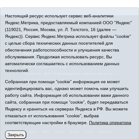
Настоящий ресурс использует сервис веб-аналитики
Яндекс.Метрика, предоставляемый компанией ООО "Яндекс"
16+
(119021, Россия, Москва, ул. Л. Толстого, 16 (далее —
© 2015-2026 Сетевое издание «Упорово онлайн».
Яндекс)). Сервис Яндекс.Метрика использует файлы "cookie"
Политика оператора
с целью сбора технических данных посетителей для
Регистрационный номер СМИ ЭЛ № ФС 77-65734 выдано
обеспечения работоспособности и улучшения качества
Федеральной службой по надзору в сфере связи,
обслуживания. Продолжая использовать ресурс, Вы
информационных технологий и массовых коммуникаций
автоматически соглашаетесь с использованием данных
(Роскомнадзор) 20.05.2016 г.
технологий.
Учредитель: АНО «Информационно-издательский центр
«Знамя правды». Главный редактор Кузембаева С.Т.
Собранная при помощи "cookie" информация не может
Все права защищены © При использовании материалов
идентифицировать вас, однако может помочь нам улучшить
ссылка обязательна
работу сайта. Информация об использовании вами данного
Адрес редакции: 627180, Тюменская область, Упоровский
сайта, собранная при помощи "cookie", будет передаваться
район, с. Упорово, ул. Володарского, 31
Яндексу и храниться на серверах Яндекса в РФ. Вы можете
Адрес электронной почты редакции:
отказаться от использования "cookie", выбрав
uporovoonline@obl72.ru
Тел.: 8(34541)3-16-44
соответствующие настройки в браузере.
Политика оператора
Статьи
Фото
Видео
Аудио
О нас
Контакты
Закрыть