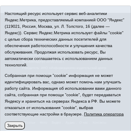
Настоящий ресурс использует сервис веб-аналитики
Яндекс.Метрика, предоставляемый компанией ООО "Яндекс"
16+
(119021, Россия, Москва, ул. Л. Толстого, 16 (далее —
© 2015-2026 Сетевое издание «Упорово онлайн».
Яндекс)). Сервис Яндекс.Метрика использует файлы "cookie"
Политика оператора
с целью сбора технических данных посетителей для
Регистрационный номер СМИ ЭЛ № ФС 77-65734 выдано
обеспечения работоспособности и улучшения качества
Федеральной службой по надзору в сфере связи,
обслуживания. Продолжая использовать ресурс, Вы
информационных технологий и массовых коммуникаций
автоматически соглашаетесь с использованием данных
(Роскомнадзор) 20.05.2016 г.
технологий.
Учредитель: АНО «Информационно-издательский центр
«Знамя правды». Главный редактор Кузембаева С.Т.
Собранная при помощи "cookie" информация не может
Все права защищены © При использовании материалов
идентифицировать вас, однако может помочь нам улучшить
ссылка обязательна
работу сайта. Информация об использовании вами данного
Адрес редакции: 627180, Тюменская область, Упоровский
сайта, собранная при помощи "cookie", будет передаваться
район, с. Упорово, ул. Володарского, 31
Яндексу и храниться на серверах Яндекса в РФ. Вы можете
Адрес электронной почты редакции:
отказаться от использования "cookie", выбрав
uporovoonline@obl72.ru
Тел.: 8(34541)3-16-44
соответствующие настройки в браузере.
Политика оператора
Статьи
Фото
Видео
Аудио
О нас
Контакты
Закрыть