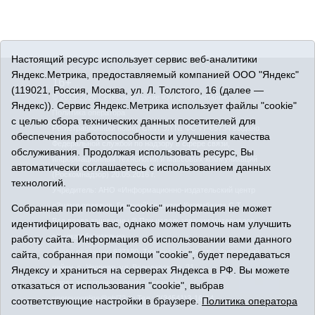
Настоящий ресурс использует сервис веб-аналитики
Яндекс.Метрика, предоставляемый компанией ООО "Яндекс"
16+
(119021, Россия, Москва, ул. Л. Толстого, 16 (далее —
© 2015-2026 Сетевое издание «Упорово онлайн».
Яндекс)). Сервис Яндекс.Метрика использует файлы "cookie"
Политика оператора
с целью сбора технических данных посетителей для
Регистрационный номер СМИ ЭЛ № ФС 77-65734 выдано
обеспечения работоспособности и улучшения качества
Федеральной службой по надзору в сфере связи,
обслуживания. Продолжая использовать ресурс, Вы
информационных технологий и массовых коммуникаций
автоматически соглашаетесь с использованием данных
(Роскомнадзор) 20.05.2016 г.
технологий.
Учредитель: АНО «Информационно-издательский центр
«Знамя правды». Главный редактор Кузембаева С.Т.
Собранная при помощи "cookie" информация не может
Все права защищены © При использовании материалов
идентифицировать вас, однако может помочь нам улучшить
ссылка обязательна
работу сайта. Информация об использовании вами данного
Адрес редакции: 627180, Тюменская область, Упоровский
сайта, собранная при помощи "cookie", будет передаваться
район, с. Упорово, ул. Володарского, 31
Яндексу и храниться на серверах Яндекса в РФ. Вы можете
Адрес электронной почты редакции:
отказаться от использования "cookie", выбрав
uporovoonline@obl72.ru
Тел.: 8(34541)3-16-44
соответствующие настройки в браузере.
Политика оператора