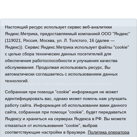
Настоящий ресурс использует сервис веб-аналитики
Яндекс.Метрика, предоставляемый компанией ООО "Яндекс"
16+
(119021, Россия, Москва, ул. Л. Толстого, 16 (далее —
© 2015-2026 Сетевое издание «Упорово онлайн».
Яндекс)). Сервис Яндекс.Метрика использует файлы "cookie"
Политика оператора
с целью сбора технических данных посетителей для
Регистрационный номер СМИ ЭЛ № ФС 77-65734 выдано
обеспечения работоспособности и улучшения качества
Федеральной службой по надзору в сфере связи,
обслуживания. Продолжая использовать ресурс, Вы
информационных технологий и массовых коммуникаций
автоматически соглашаетесь с использованием данных
(Роскомнадзор) 20.05.2016 г.
технологий.
Учредитель: АНО «Информационно-издательский центр
«Знамя правды». Главный редактор Кузембаева С.Т.
Собранная при помощи "cookie" информация не может
Все права защищены © При использовании материалов
идентифицировать вас, однако может помочь нам улучшить
ссылка обязательна
работу сайта. Информация об использовании вами данного
Адрес редакции: 627180, Тюменская область, Упоровский
сайта, собранная при помощи "cookie", будет передаваться
район, с. Упорово, ул. Володарского, 31
Яндексу и храниться на серверах Яндекса в РФ. Вы можете
Адрес электронной почты редакции:
отказаться от использования "cookie", выбрав
uporovoonline@obl72.ru
Тел.: 8(34541)3-16-44
соответствующие настройки в браузере.
Политика оператора