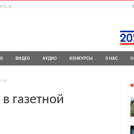
l72.ru
О
ВИДЕО
АУДИО
КОНКУРСЫ
О НАС
О
3:00
 в газетной