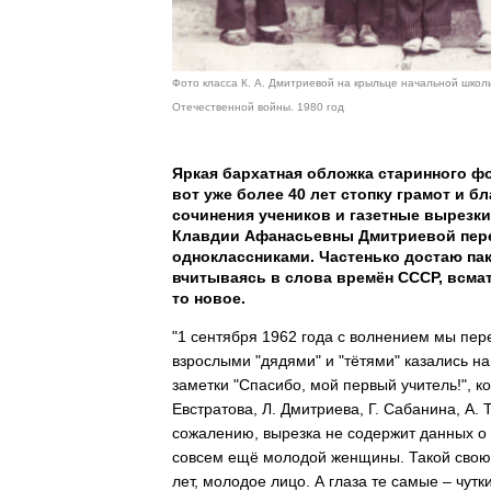
Фото класса К. А. Дмитриевой на крыльце начальной школ
Отечественной войны. 1980 год
Яркая бархатная обложка старинного ф
вот уже более 40 лет стопку грамот и 
сочинения учеников и газетные вырезк
Клавдии Афанасьевны Дмитриевой пере
одноклассниками. Частенько достаю пак
вчитываясь в слова времён СССР, всмат
то новое.
"1 сентября 1962 года с волнением мы пер
взрослыми "дядями" и "тётями" казались на
заметки "Спасибо, мой первый учитель!", 
Евстратова, Л. Дмитриева, Г. Сабанина, А
сожалению, вырезка не содержит данных о 
совсем ещё молодой женщины. Такой свою 
лет, молодое лицо. А глаза те самые – чутк