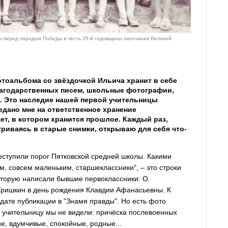
ы перед парадом Победы в честь 35-й годовщины окончания Великой
отоальбома со звёздочкой Ильича хранит в себе
благодарственных писем, школьные фотографии,
и. Это наследие нашей первой учительницы
дано мне на ответственное хранение
ет, в котором хранится прошлое. Каждый раз,
риваясь в старые снимки, открываю для себя что-
еступили порог Пятковской средней школы. Какими
м, совсем маленьким, старшеклассники", – это строки
которую написали бывшие первоклассники: О.
. Тришкин в день рождения Клавдии Афанасьевны. К
дате публикации в "Знамя правды". Но есть фото
учительницу мы не видели: причёска послевоенных
ие, вдумчивые, спокойные, родные...