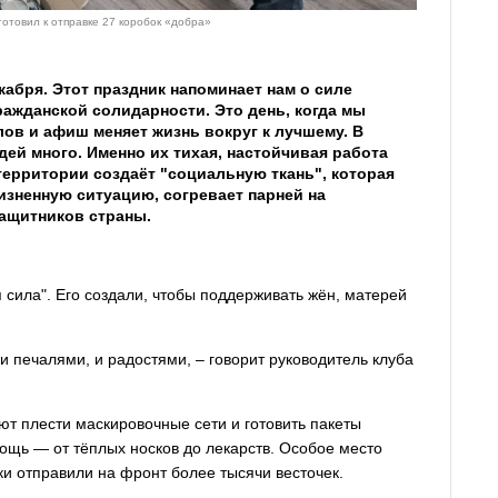
отовил к отправке 27 коробок «добра»
кабря. Этот праздник напоминает нам о силе
ражданской солидарности. Это день, когда мы
лов и афиш меняет жизнь вокруг к лучшему. В
ей много. Именно их тихая, настойчивая работа
территории создаёт "социальную ткань", которая
изненную ситуацию, согревает парней на
ащитников страны.
 сила". Его создали, чтобы поддерживать жён, матерей
и печалями, и радостями, – говорит руководитель клуба
т плести маскировочные сети и готовить пакеты
ощь — от тёплых носков до лекарств. Особое место
ки отправили на фронт более тысячи весточек.