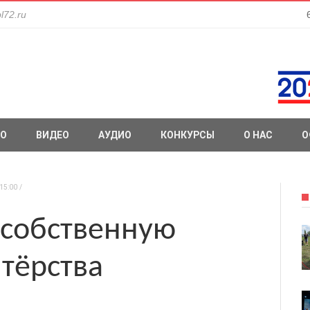
l72.ru
О
ВИДЕО
АУДИО
КОНКУРСЫ
О НАС
О
15:00
 собственную
тёрства