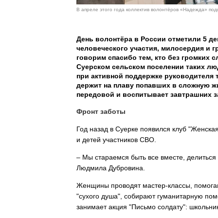
В апреле этого года коллектив волонтёров «Надежда» подг
День волонтёра в России отметили 5 де
человеческого участия, милосердия и г
говорим спасибо тем, кто без громких с
Суерском сельском поселении таких люд
при активной поддержке руководителя 
держит на плаву попавших в сложную ж
передовой и воспитывает завтрашних з
Фронт заботы
Год назад в Суерке появился клуб "Женская
и детей участников СВО.
– Мы стараемся быть все вместе, делиться 
Людмила Дубровина.
Женщины проводят мастер-классы, помогаю
"сухого душа", собирают гуманитарную пом
занимает акция "Письмо солдату": школьни