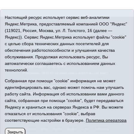
Настоящий ресурс использует сервис веб-аналитики
Яндекс.Метрика, предоставляемый компанией ООО "Яндекс"
16+
(119021, Россия, Москва, ул. Л. Толстого, 16 (далее —
© 2015-2026 Сетевое издание «Упорово онлайн».
Яндекс)). Сервис Яндекс.Метрика использует файлы "cookie"
Политика оператора
с целью сбора технических данных посетителей для
Регистрационный номер СМИ ЭЛ № ФС 77-65734 выдано
обеспечения работоспособности и улучшения качества
Федеральной службой по надзору в сфере связи,
обслуживания. Продолжая использовать ресурс, Вы
информационных технологий и массовых коммуникаций
автоматически соглашаетесь с использованием данных
(Роскомнадзор) 20.05.2016 г.
технологий.
Учредитель: АНО «Информационно-издательский центр
«Знамя правды». Главный редактор Кузембаева С.Т.
Собранная при помощи "cookie" информация не может
Все права защищены © При использовании материалов
идентифицировать вас, однако может помочь нам улучшить
ссылка обязательна
работу сайта. Информация об использовании вами данного
Адрес редакции: 627180, Тюменская область, Упоровский
сайта, собранная при помощи "cookie", будет передаваться
район, с. Упорово, ул. Володарского, 31
Яндексу и храниться на серверах Яндекса в РФ. Вы можете
Адрес электронной почты редакции:
отказаться от использования "cookie", выбрав
uporovoonline@obl72.ru
Тел.: 8(34541)3-16-44
соответствующие настройки в браузере.
Политика оператора
Статьи
Фото
Видео
Аудио
О нас
Контакты
Закрыть