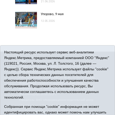
21.06.2026
Упорово, 9 мая
12.05.2026
Настоящий ресурс использует сервис веб-аналитики
Яндекс.Метрика, предоставляемый компанией ООО "Яндекс"
16+
(119021, Россия, Москва, ул. Л. Толстого, 16 (далее —
© 2015-2026 Сетевое издание «Упорово онлайн».
Яндекс)). Сервис Яндекс.Метрика использует файлы "cookie"
Политика оператора
с целью сбора технических данных посетителей для
Регистрационный номер СМИ ЭЛ № ФС 77-65734 выдано
обеспечения работоспособности и улучшения качества
Федеральной службой по надзору в сфере связи,
обслуживания. Продолжая использовать ресурс, Вы
информационных технологий и массовых коммуникаций
автоматически соглашаетесь с использованием данных
(Роскомнадзор) 20.05.2016 г.
технологий.
Учредитель: АНО «Информационно-издательский центр
«Знамя правды». Главный редактор Кузембаева С.Т.
Собранная при помощи "cookie" информация не может
Все права защищены © При использовании материалов
идентифицировать вас, однако может помочь нам улучшить