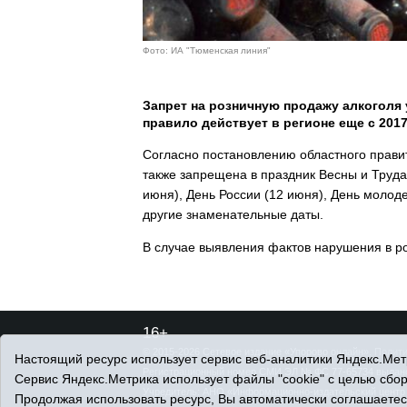
Фото: ИА "Тюменская линия"
Запрет на розничную продажу алкоголя 
правило действует в регионе еще с 2017
Согласно постановлению областного правит
также запрещена в праздник Весны и Труда 
июня), День России (12 июня), День молоде
другие знаменательные даты.
В случае выявления фактов нарушения в р
16+
© 2015-2026 Сетевое издание «Упорово онлайн».
Полити
Настоящий ресурс использует сервис веб-аналитики Яндекс.Метр
Регистрационный номер СМИ ЭЛ № ФС 77-65734 выдано 
Сервис Яндекс.Метрика использует файлы "cookie" с целью сбо
Учредитель: АНО «Информационно-издательский центр 
Продолжая использовать ресурс, Вы автоматически соглашаетес