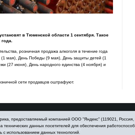
установят в Тюменской области 1 сентября. Такое
 года.
ельства, розничная продажа алкоголя в течение года
(1 мая), День Победы (9 мая), День защиты детей (1
жи (27 июня), День народного единства (4 ноября) и
озничной сети продавцов оштрафуют.
ка оператора
ика, предоставляемый компанией ООО "Яндекс" (119021, Россия, Мо
Федеральной службой по надзору в сфере связи, информационных технологий и массо
ра технических данных посетителей для обеспечения работоспособ
«Знамя правды». Главный редактор Кузембаева С.Т.
ь с использованием данных технологий.