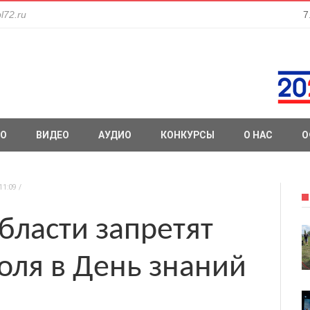
l72.ru
7
О
ВИДЕО
АУДИО
КОНКУРСЫ
О НАС
О
11:09
бласти запретят
оля в День знаний