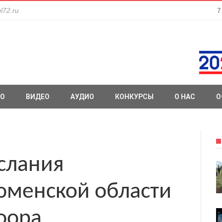
l72.ru
7
О
ВИДЕО
АУДИО
КОНКУРСЫ
О НАС
О
слания
юменской области
оора