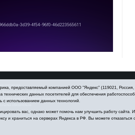
ка оператора
ика, предоставляемый компанией ООО "Яндекс" (119021, Россия, Мо
Федеральной службой по надзору в сфере связи, информационных технологий и массо
ра технических данных посетителей для обеспечения работоспособ
«Знамя правды». Главный редактор Кузембаева С.Т.
ь с использованием данных технологий.
ссылка обязательна
цировать вас, однако может помочь нам улучшить работу сайта. 
район, с. Упорово, ул. Володарского, 31
ксу и храниться на серверах Яндекса в РФ. Вы можете отказаться о
.ru
Тел.: 8(34541)3-16-44