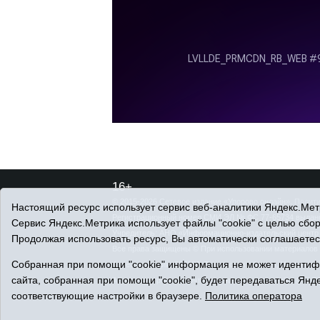
16+
© 2015-2026 Сетевое издание «Упорово онлайн».
Полити
Настоящий ресурс использует сервис веб-аналитики Яндекс.Метр
Регистрационный номер СМИ ЭЛ № ФС 77-65734 выдано 
Сервис Яндекс.Метрика использует файлы "cookie" с целью сбо
Учредитель: АНО «Информационно-издательский центр 
Продолжая использовать ресурс, Вы автоматически соглашаетес
Все права защищены © При использовании материалов 
Собранная при помощи "cookie" информация не может идентифи
Адрес редакции: 627180, Тюменская область, Упоровский 
сайта, собранная при помощи "cookie", будет передаваться Янде
Адрес электронной почты редакции:
uporovoonline@obl72
соответствующие настройки в браузере.
Политика оператора