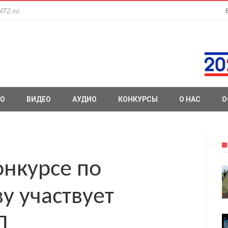
l72.ru
О
ВИДЕО
АУДИО
КОНКУРСЫ
О НАС
О
онкурсе по
у участвует
П