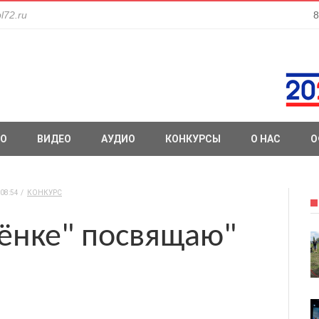
l72.ru
8
О
ВИДЕО
АУДИО
КОНКУРСЫ
О НАС
О
08:54
КОНКУРС
ёнке" посвящаю"