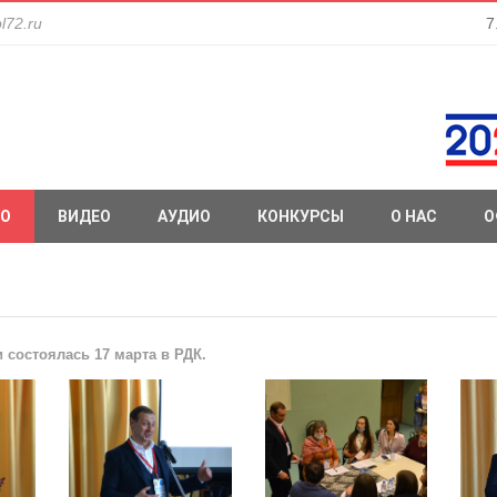
l72.ru
7
О
ВИДЕО
АУДИО
КОНКУРСЫ
О НАС
О
 состоялась 17 марта в РДК.