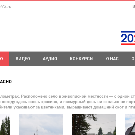
l72.ru
8
О
ВИДЕО
АУДИО
КОНКУРСЫ
О НАС
О
РАСНО
илометрах. Расположено село в живописной местности — с одной с
погоду здесь очень красиво, и пасмурный день ни сколько не порт
Жители ухаживают за цветниками, выращивают домашний скот и пти