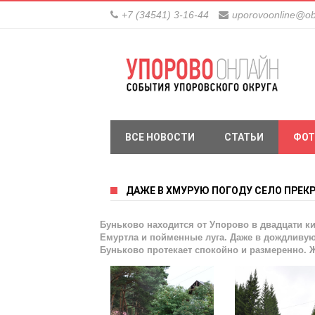
+7 (34541) 3-16-44
uporovoonline@ob
ВСЕ НОВОСТИ
СТАТЬИ
ФОТ
ДАЖЕ В ХМУРУЮ ПОГОДУ СЕЛО ПРЕК
Буньково находится от Упорово в двадцати к
Емуртла и пойменные луга. Даже в дождливую 
Буньково протекает спокойно и размеренно. 